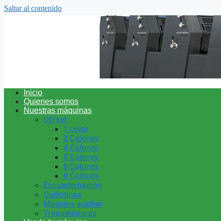
Saltar al contenido
Inicio
Quienes somos
Nuestras máquinas
Offset
1 color
2 Colores
4 Colores
5 Colores
6 Colores
8 Colores
Encuadernación
Guillotinas
Maquina auxiliar
Troqueladoras