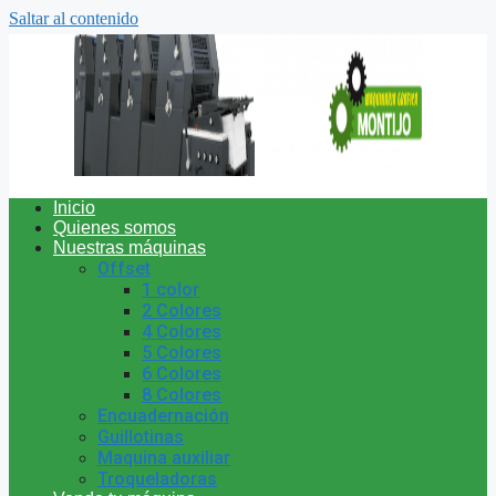
Saltar al contenido
Inicio
Quienes somos
Nuestras máquinas
Offset
1 color
2 Colores
4 Colores
5 Colores
6 Colores
8 Colores
Encuadernación
Guillotinas
Maquina auxiliar
Troqueladoras