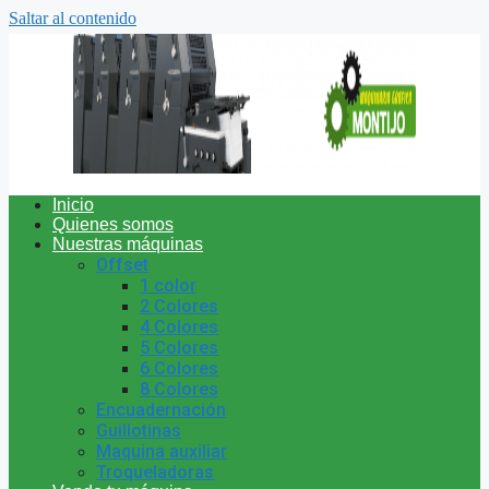
Saltar al contenido
Inicio
Quienes somos
Nuestras máquinas
Offset
1 color
2 Colores
4 Colores
5 Colores
6 Colores
8 Colores
Encuadernación
Guillotinas
Maquina auxiliar
Troqueladoras