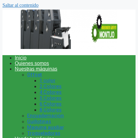
Saltar al contenido
Inicio
Quienes somos
Nuestras máquinas
Offset
1 color
2 Colores
4 Colores
5 Colores
6 Colores
8 Colores
Encuadernación
Guillotinas
Maquina auxiliar
Troqueladoras