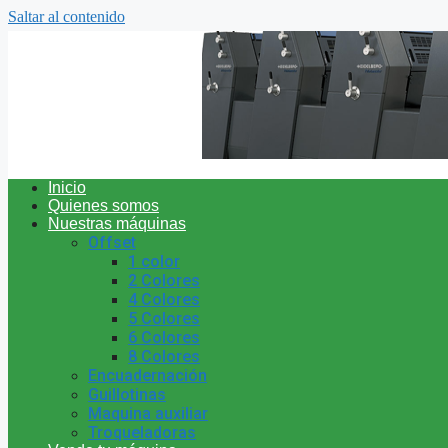
Saltar al contenido
Inicio
Quienes somos
Nuestras máquinas
Offset
1 color
2 Colores
4 Colores
5 Colores
6 Colores
8 Colores
Encuadernación
Guillotinas
Maquina auxiliar
Troqueladoras