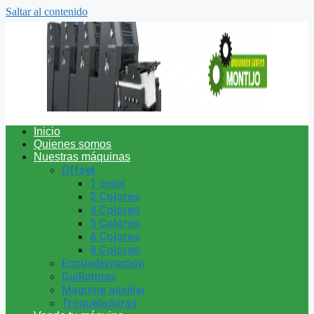
Saltar al contenido
Inicio
Quienes somos
Nuestras máquinas
Offset
1 color
2 Colores
4 Colores
5 Colores
6 Colores
8 Colores
Encuadernación
Guillotinas
Maquina auxiliar
Troqueladoras