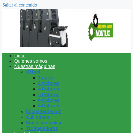
Saltar al contenido
Inicio
Quienes somos
Nuestras máquinas
Offset
1 color
2 Colores
4 Colores
5 Colores
6 Colores
8 Colores
Encuadernación
Guillotinas
Maquina auxiliar
Troqueladoras