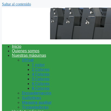
Saltar al contenido
Inicio
Quienes somos
Nuestras máquinas
Offset
1 color
2 Colores
4 Colores
5 Colores
6 Colores
8 Colores
Encuadernación
Guillotinas
Maquina auxiliar
Troqueladoras