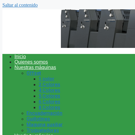
Saltar al contenido
Inicio
Quienes somos
Nuestras máquinas
Offset
1 color
2 Colores
4 Colores
5 Colores
6 Colores
8 Colores
Encuadernación
Guillotinas
Maquina auxiliar
Troqueladoras