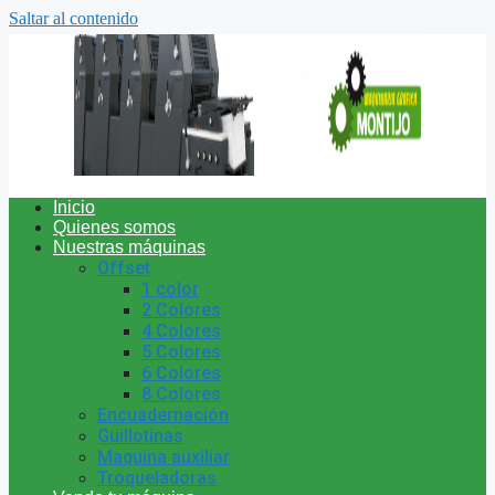
Saltar al contenido
Inicio
Quienes somos
Nuestras máquinas
Offset
1 color
2 Colores
4 Colores
5 Colores
6 Colores
8 Colores
Encuadernación
Guillotinas
Maquina auxiliar
Troqueladoras