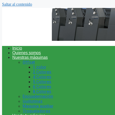
Saltar al contenido
Inicio
Quienes somos
Nuestras máquinas
Offset
1 color
2 Colores
4 Colores
5 Colores
6 Colores
8 Colores
Encuadernación
Guillotinas
Maquina auxiliar
Troqueladoras