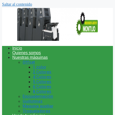
Saltar al contenido
Inicio
Quienes somos
Nuestras máquinas
Offset
1 color
2 Colores
4 Colores
5 Colores
6 Colores
8 Colores
Encuadernación
Guillotinas
Maquina auxiliar
Troqueladoras