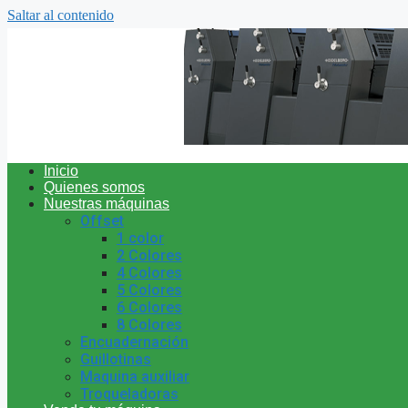
Saltar al contenido
Inicio
Quienes somos
Nuestras máquinas
Offset
1 color
2 Colores
4 Colores
5 Colores
6 Colores
8 Colores
Encuadernación
Guillotinas
Maquina auxiliar
Troqueladoras