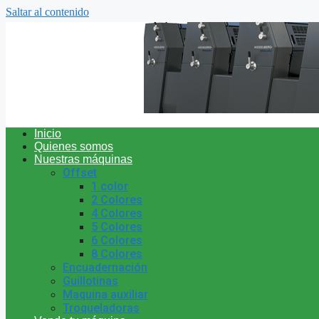
Saltar al contenido
Inicio
Quienes somos
Nuestras máquinas
Offset
1 color
2 Colores
4 Colores
5 Colores
6 Colores
8 Colores
Encuadernación
Guillotinas
Maquina auxiliar
Troqueladoras