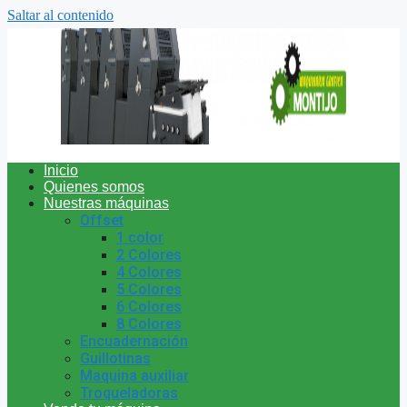
Saltar al contenido
Inicio
Quienes somos
Nuestras máquinas
Offset
1 color
2 Colores
4 Colores
5 Colores
6 Colores
8 Colores
Encuadernación
Guillotinas
Maquina auxiliar
Troqueladoras