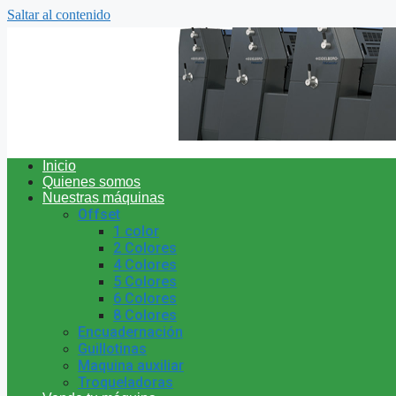
Saltar al contenido
Inicio
Quienes somos
Nuestras máquinas
Offset
1 color
2 Colores
4 Colores
5 Colores
6 Colores
8 Colores
Encuadernación
Guillotinas
Maquina auxiliar
Troqueladoras