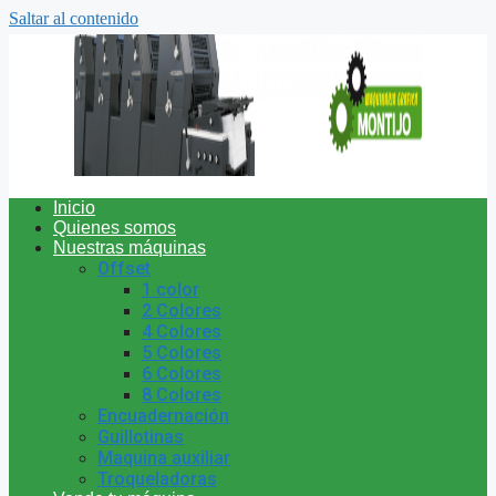
Saltar al contenido
Inicio
Quienes somos
Nuestras máquinas
Offset
1 color
2 Colores
4 Colores
5 Colores
6 Colores
8 Colores
Encuadernación
Guillotinas
Maquina auxiliar
Troqueladoras