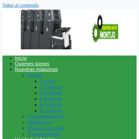
Saltar al contenido
Inicio
Quienes somos
Nuestras máquinas
Offset
1 color
2 Colores
4 Colores
5 Colores
6 Colores
8 Colores
Encuadernación
Guillotinas
Maquina auxiliar
Troqueladoras