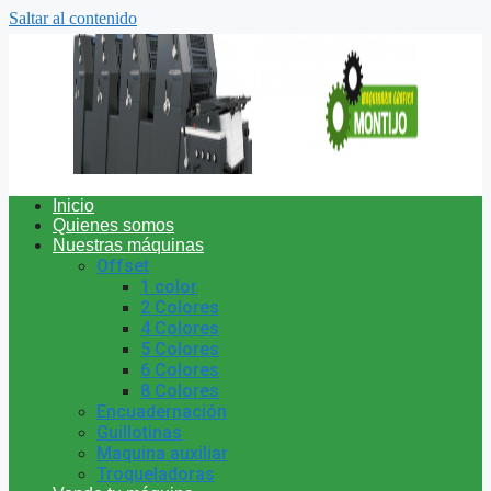
Saltar al contenido
Inicio
Quienes somos
Nuestras máquinas
Offset
1 color
2 Colores
4 Colores
5 Colores
6 Colores
8 Colores
Encuadernación
Guillotinas
Maquina auxiliar
Troqueladoras