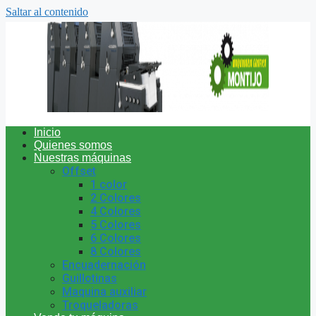
Saltar al contenido
Inicio
Quienes somos
Nuestras máquinas
Offset
1 color
2 Colores
4 Colores
5 Colores
6 Colores
8 Colores
Encuadernación
Guillotinas
Maquina auxiliar
Troqueladoras