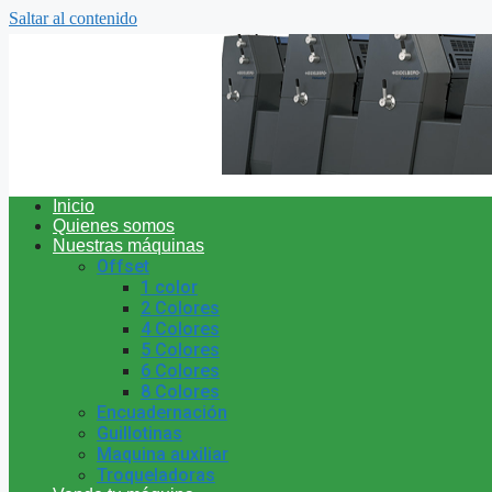
Saltar al contenido
Inicio
Quienes somos
Nuestras máquinas
Offset
1 color
2 Colores
4 Colores
5 Colores
6 Colores
8 Colores
Encuadernación
Guillotinas
Maquina auxiliar
Troqueladoras