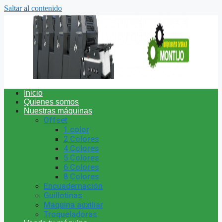
Saltar al contenido
Inicio
Quienes somos
Nuestras máquinas
Offset
1 color
2 Colores
4 Colores
5 Colores
6 Colores
8 Colores
Encuadernación
Guillotinas
Maquina auxiliar
Troqueladoras