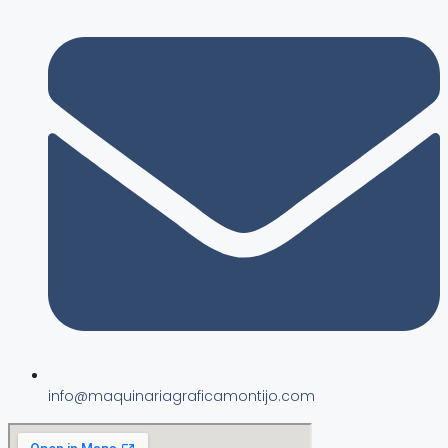
info@maquinariagraficamontijo.com