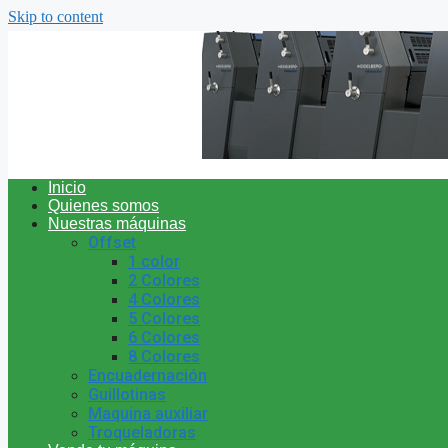
Skip to content
Inicio
Quienes somos
Nuestras máquinas
Offset
1 color
2 Colores
4 Colores
5 Colores
6 Colores
8 Colores
Encuadernación
Guillotinas
Maquina auxiliar
Troqueladoras