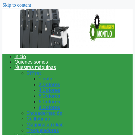
Skip to content
Inicio
Quienes somos
Nuestras máquinas
Offset
1 color
2 Colores
4 Colores
5 Colores
6 Colores
8 Colores
Encuadernación
Guillotinas
Maquina auxiliar
Troqueladoras