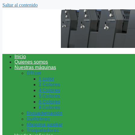
Saltar al contenido
Inicio
Quienes somos
Nuestras máquinas
Offset
1 color
2 Colores
4 Colores
5 Colores
6 Colores
8 Colores
Encuadernación
Guillotinas
Maquina auxiliar
Troqueladoras